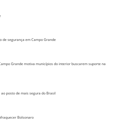
e
ção de segurança em Campo Grande
 Campo Grande motiva municípios do interior buscarem suporte na
ao posto de mais segura do Brasil
nfraquecer Bolsonaro