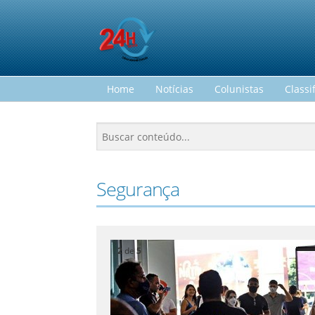
Home
Notícias
Colunistas
Classi
Segurança
2
de
5