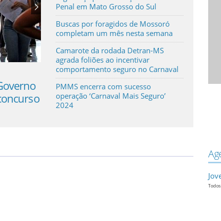
Penal em Mato Grosso do Sul
Buscas por foragidos de Mossoró
completam um mês nesta semana
Camarote da rodada Detran-MS
agrada foliões ao incentivar
comportamento seguro no Carnaval
 Governo
Investimento e estratégia que alia
PMMS encerra com sucesso
 concurso
inteligência e integração reforçam a
operação ‘Carnaval Mais Seguro’
2024
segurança pública em MS
Ag
Jov
Todos 