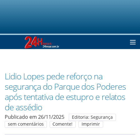
Home
Lidio Lopes pede reforço na
Notícias
segurança do Parque dos Poderes
após tentativa de estupro e relatos
Colunistas
de assédio
Publicado em 26/11/2025
Editoria: Segurança
Classificados
sem comentários
Comente!
Imprimir