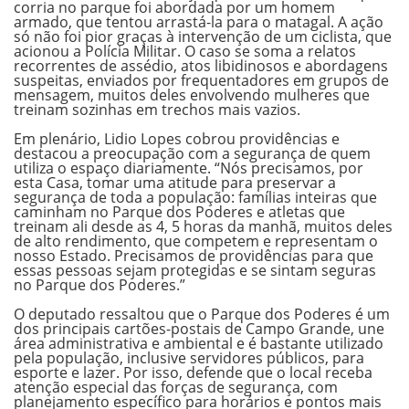
corria no parque foi abordada por um homem
armado, que tentou arrastá-la para o matagal. A ação
só não foi pior graças à intervenção de um ciclista, que
acionou a Polícia Militar. O caso se soma a relatos
recorrentes de assédio, atos libidinosos e abordagens
suspeitas, enviados por frequentadores em grupos de
mensagem, muitos deles envolvendo mulheres que
treinam sozinhas em trechos mais vazios.
Em plenário, Lidio Lopes cobrou providências e
destacou a preocupação com a segurança de quem
utiliza o espaço diariamente. “Nós precisamos, por
esta Casa, tomar uma atitude para preservar a
segurança de toda a população: famílias inteiras que
caminham no Parque dos Poderes e atletas que
treinam ali desde as 4, 5 horas da manhã, muitos deles
de alto rendimento, que competem e representam o
nosso Estado. Precisamos de providências para que
essas pessoas sejam protegidas e se sintam seguras
no Parque dos Poderes.”
O deputado ressaltou que o Parque dos Poderes é um
dos principais cartões-postais de Campo Grande, une
área administrativa e ambiental e é bastante utilizado
pela população, inclusive servidores públicos, para
esporte e lazer. Por isso, defende que o local receba
atenção especial das forças de segurança, com
planejamento específico para horários e pontos mais