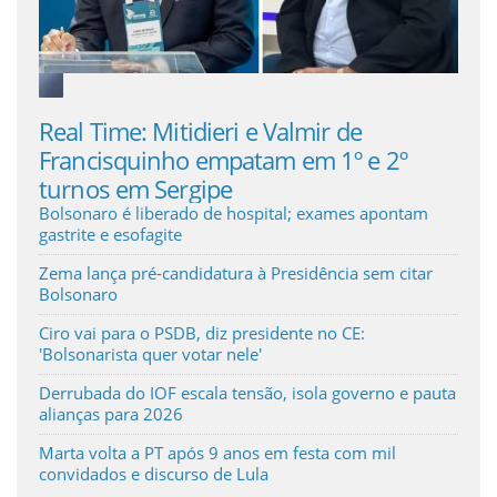
Guia de Serviços
Anuncie
 Mitidieri e Valmir de
Favorito para va
uinho empatam em 1º e 2º
enfrenta campan
Cinema
 Sergipe
por Pacheco
Bolsonaro é liberado de hospital; exames apontam
gastrite e esofagite
Agenda Cultural
Zema lança pré-candidatura à Presidência sem citar
Bolsonaro
Anuncie
Ciro vai para o PSDB, diz presidente no CE:
'Bolsonarista quer votar nele'
Fale Conosco
Derrubada do IOF escala tensão, isola governo e pauta
alianças para 2026
Marta volta a PT após 9 anos em festa com mil
convidados e discurso de Lula