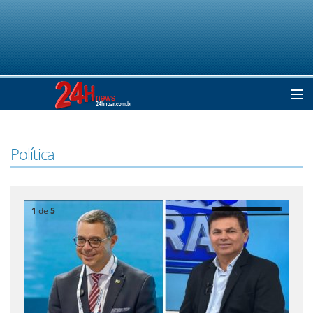
Home
Política
Notícias
1
de
5
Colunistas
Classificados