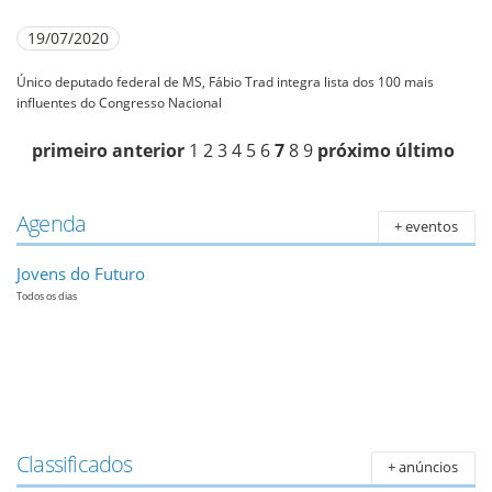
19/07/2020
Único deputado federal de MS, Fábio Trad integra lista dos 100 mais
influentes do Congresso Nacional
primeiro
anterior
1
2
3
4
5
6
7
8
9
próximo
último
Agenda
+ eventos
Jovens do Futuro
Todos os dias
Classificados
+ anúncios