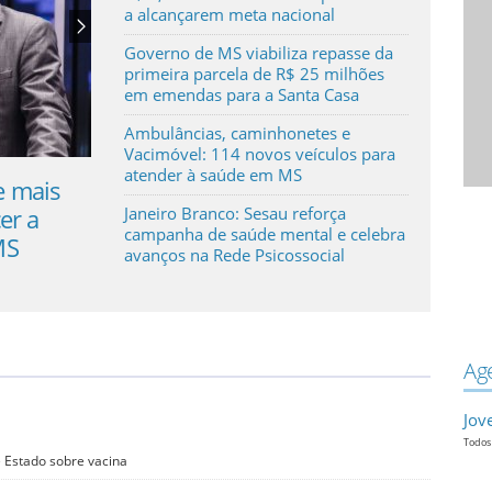
a alcançarem meta nacional
Governo de MS viabiliza repasse da
primeira parcela de R$ 25 milhões
em emendas para a Santa Casa
Ambulâncias, caminhonetes e
Vacimóvel: 114 novos veículos para
atender à saúde em MS
UBS, UPA, hospital ou Samu: você sabe,
Sena
caso a caso, onde buscar atendimento
milh
Janeiro Branco: Sesau reforça
campanha de saúde mental e celebra
no SUS?
muni
avanços na Rede Psicossocial
Ag
Jov
Todos 
e Estado sobre vacina