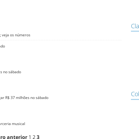
Cla
; veja os números
ado
es no sábado
Co
ar R$ 37 milhões no sábado
rceria musical
iro
anterior
1
2
3