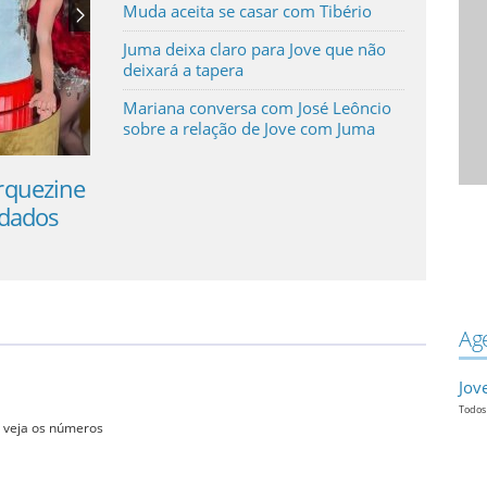
Muda aceita se casar com Tibério
Juma deixa claro para Jove que não
deixará a tapera
Mariana conversa com José Leôncio
sobre a relação de Jove com Juma
rquezine
Após sorteio atrasar 3h, Mega-Sena
idados
acumula e vai a R$ 95 mi; veja dezena
Ag
Jov
Todos 
 veja os números