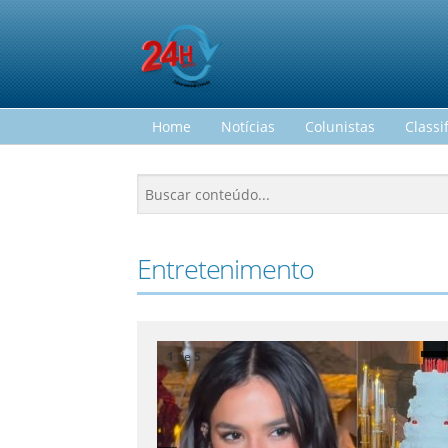
Home
Notícias
Colunistas
Classi
Entretenimento
1
de
5