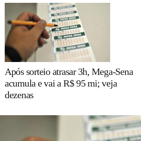
Guia de Serviços
Anuncie
Cinema
Agenda Cultural
Após sorteio atrasar 3h, Mega-Sena
acumula e vai a R$ 95 mi; veja
Anuncie
dezenas
Fale Conosco