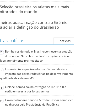
Seleção brasileira os atletas mais mais
nitorados do mundo
meiras busca reação contra o Grêmio
a adiar a definição do Brasileirão
ras notícias
+ notícias
Bombeiros de todo o Brasil reconhecem a atuação
23
do senador Nelsinho Trad após sanção de lei que
alece atendimento pré-hospitalar
Infraestrutura que transforma: Gerson destaca
19
impacto das obras rodoviárias no desenvolvimento
 qualidade de vida em MS
Ciclone-bomba causa estragos no RS; SP e Rio
15
estão em alerta por fortes ventos
Flávio Bolsonaro anuncia Alfredo Gaspar como vice
04
na disputa pela Presidência da República