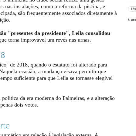
s nas instalações, como a reforma da piscina, e
13:
tecipada, são frequentemente associados diretamente à
ição.
tran
são "presentes da presidente", Leila consolidou
que torna improvável um revés nas urnas.
18
ico" de 2018, quando o estatuto foi alterado para
 Naquela ocasião, a mudança visava permitir que
empo suficiente para que Leila se tornasse elegível
política da era moderna do Palmeiras, e a alteração
penas dois votos.
rte
agmático em relação à legislação externa. A