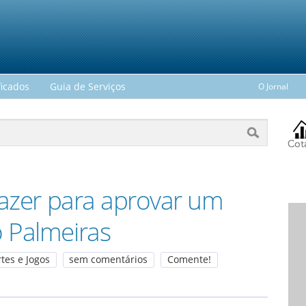
ficados
Guia de Serviços
O Jornal
fazer para aprovar um
 Palmeiras
rtes e Jogos
sem comentários
Comente!