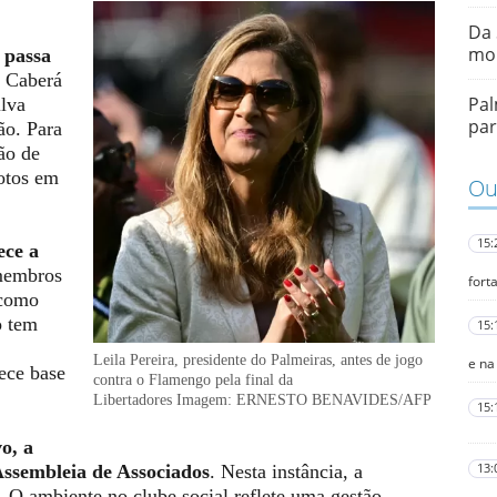
Da 
mo
o passa
. Caberá
Pal
ilva
par
ão. Para
ção de
otos em
Out
15:
ece a
membros
fort
 como
o tem
15:
Leila Pereira, presidente do Palmeiras, antes de jogo
e na
ece base
contra o Flamengo pela final da
Libertadores
Imagem: ERNESTO BENAVIDES/AFP
15:
o, a
Assembleia de Associados
. Nesta instância, a
13:
. O ambiente no clube social reflete uma gestão