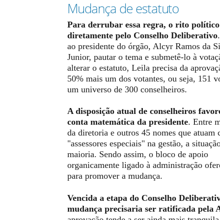
Mudança de estatuto
Para derrubar essa regra, o rito polític
diretamente pelo Conselho Deliberativo
ao presidente do órgão, Alcyr Ramos da S
Junior, pautar o tema e submetê-lo à votaç
alterar o estatuto, Leila precisa da aprova
50% mais um dos votantes, ou seja, 151 v
um universo de 300 conselheiros.
A disposição atual de conselheiros favor
conta matemática da presidente
. Entre 
da diretoria e outros 45 nomes que atuam
"assessores especiais" na gestão, a situaçã
maioria. Sendo assim, o bloco de apoio
organicamente ligado à administração ofer
para promover a mudança.
Vencida a etapa do Conselho Deliberativ
mudança precisaria ser ratificada pela 
aprovação tende a ser ainda mais tranquila