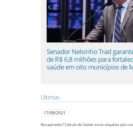
Senador Nelsinho Trad garante mais
UBS,
se
de R$ 6,8 milhões para fortalecer a
caso
saúde em oito municípios de MS
no 
Últimas
17/08/2021
Recuperados? Cálculo da Saúde exclui sequelas pós-co