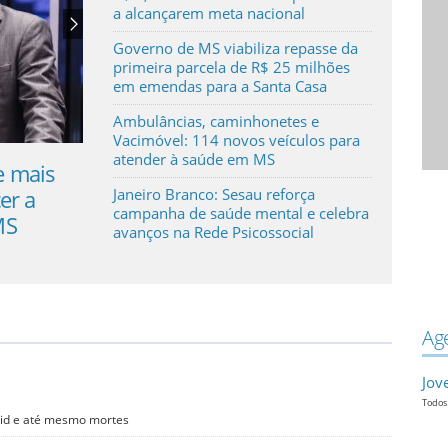
a alcançarem meta nacional
Governo de MS viabiliza repasse da
primeira parcela de R$ 25 milhões
em emendas para a Santa Casa
Ambulâncias, caminhonetes e
Vacimóvel: 114 novos veículos para
atender à saúde em MS
 UPA, hospital ou Samu: você sabe,
Senador Nel
 a caso, onde buscar atendimento
milhões par
Janeiro Branco: Sesau reforça
campanha de saúde mental e celebra
SUS?
municípios 
avanços na Rede Psicossocial
Ag
Jov
Todos 
vid e até mesmo mortes