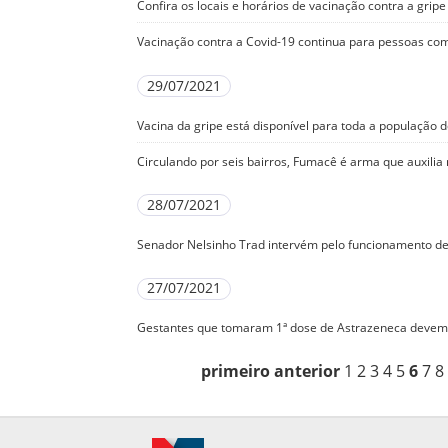
Confira os locais e horários de vacinação contra a grip
Vacinação contra a Covid-19 continua para pessoas com
29/07/2021
Vacina da gripe está disponível para toda a populaçã
Circulando por seis bairros, Fumacê é arma que auxili
28/07/2021
Senador Nelsinho Trad intervém pelo funcionamento de
27/07/2021
Gestantes que tomaram 1ª dose de Astrazeneca devem 
primeiro
anterior
1
2
3
4
5
6
7
8