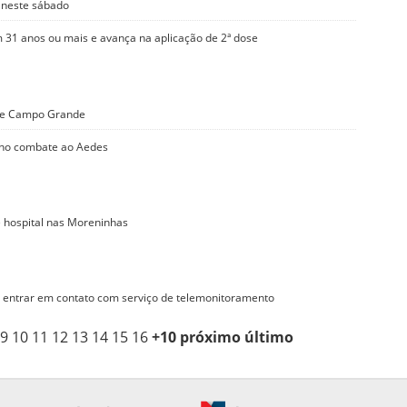
e neste sábado
 31 anos ou mais e avança na aplicação de 2ª dose
o de Campo Grande
a no combate ao Aedes
 hospital nas Moreninhas
entrar em contato com serviço de telemonitoramento
9
10
11
12
13
14
15
16
+10
próximo
último