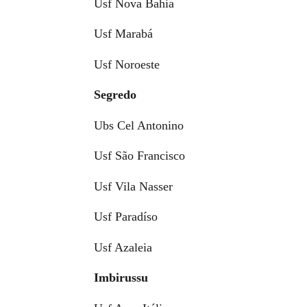
Usf Nova Bahia
Usf Marabá
Usf Noroeste
Segredo
Ubs Cel Antonino
Usf São Francisco
Usf Vila Nasser
Usf Paradíso
Usf Azaleia
Imbirussu