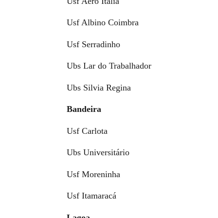
Usf Aero Itália
Usf Albino Coimbra
Usf Serradinho
Ubs Lar do Trabalhador
Ubs Silvia Regina
Bandeira
Usf Carlota
Ubs Universitário
Usf Moreninha
Usf Itamaracá
Lagoa