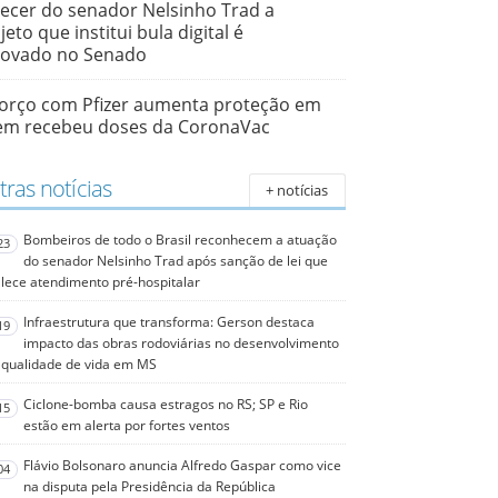
ecer do senador Nelsinho Trad a
jeto que institui bula digital é
rovado no Senado
orço com Pfizer aumenta proteção em
em recebeu doses da CoronaVac
ras notícias
+ notícias
Bombeiros de todo o Brasil reconhecem a atuação
23
do senador Nelsinho Trad após sanção de lei que
alece atendimento pré-hospitalar
Infraestrutura que transforma: Gerson destaca
19
impacto das obras rodoviárias no desenvolvimento
 qualidade de vida em MS
Ciclone-bomba causa estragos no RS; SP e Rio
15
estão em alerta por fortes ventos
Flávio Bolsonaro anuncia Alfredo Gaspar como vice
04
na disputa pela Presidência da República