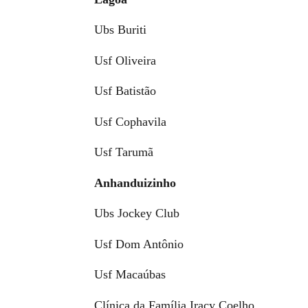
Ubs Buriti
Usf Oliveira
Usf Batistão
Usf Cophavila
Usf Tarumã
Anhanduizinho
Ubs Jockey Club
Usf Dom Antônio
Usf Macaúbas
Clínica da Família Iracy Coelho