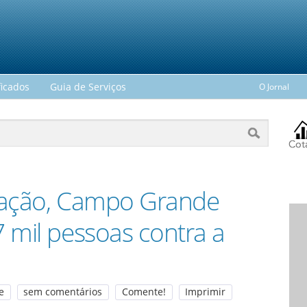
ficados
Guia de Serviços
O Jornal
nação, Campo Grande
 mil pessoas contra a
e
sem comentários
Comente!
Imprimir