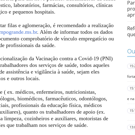
Par
ico, laboratórios, farmácias, consultórios, clínicas
pro
gico e pequenos hospitais.
ap
itar filas e aglomeração, é recomendado a realização
Ref
campogrande.ms.br
. Além de informar todos os dados
qu
documento comprobatório de vínculo empregatício ou
de profissionais da saúde.
Out
cionalização da Vacinação contra a Covid-19 (PNI)
trabalhadores dos serviços de saúde, todos aqueles
15:
 assistência e vigilância à saúde, sejam eles
fort
ios e outros locais.
15:
 ( ex. médicos, enfermeiros, nutricionistas,
biólogos, biomédicos, farmacêuticos, odontólogos,
e na
iais, profissionais da educação física, médicos
15:
auxiliares), quanto os trabalhadores de apoio (ex.
a limpeza, cozinheiros e auxiliares, motoristas de
les que trabalham nos serviços de saúde.
13: