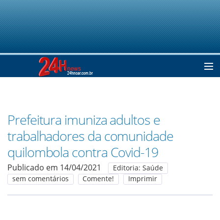
Home
Prefeitura imuniza adultos e
Notícias
trabalhadores da comunidade
quilombola contra Covid-19
Colunistas
Publicado em 14/04/2021
Editoria: Saúde
sem comentários
Comente!
Imprimir
Classificados