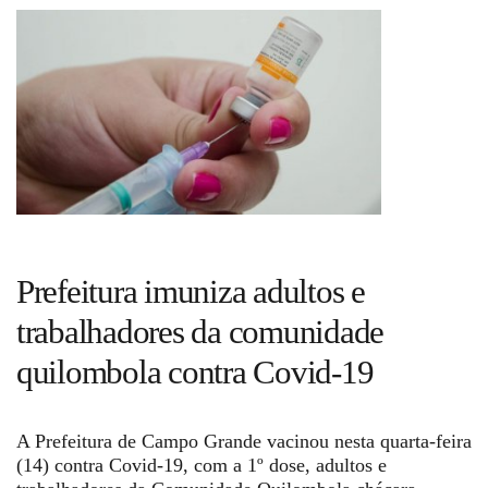
Guia de Serviços
Anuncie
Cinema
Agenda Cultural
Prefeitura imuniza adultos e
Anuncie
trabalhadores da comunidade
quilombola contra Covid-19
Fale Conosco
A Prefeitura de Campo Grande vacinou nesta quarta-feira
(14) contra Covid-19, com a 1º dose, adultos e