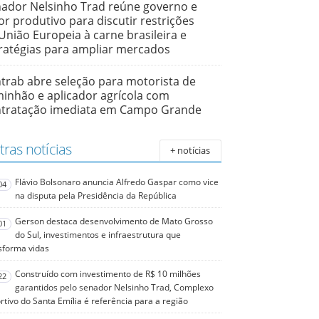
ador Nelsinho Trad reúne governo e
or produtivo para discutir restrições
União Europeia à carne brasileira e
ratégias para ampliar mercados
trab abre seleção para motorista de
inhão e aplicador agrícola com
ntratação imediata em Campo Grande
ras notícias
+ notícias
Flávio Bolsonaro anuncia Alfredo Gaspar como vice
04
na disputa pela Presidência da República
Gerson destaca desenvolvimento de Mato Grosso
01
do Sul, investimentos e infraestrutura que
sforma vidas
Construído com investimento de R$ 10 milhões
22
garantidos pelo senador Nelsinho Trad, Complexo
rtivo do Santa Emília é referência para a região