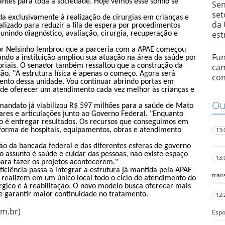
antes para toda a sociedade. Hoje vemos esse sonho se
Sen
set
da exclusivamente à realização de cirurgias em crianças e
da 
ealizado para reduzir a fila de espera por procedimentos
est
unindo diagnóstico, avaliação, cirurgia, recuperação e
or Nelsinho lembrou que a parceria com a APAE começou
Fun
ndo a instituição ampliou sua atuação na área da saúde por
oriais. O senador também ressaltou que a construção da
cam
o. "A estrutura física é apenas o começo. Agora será
co
mento dessa unidade. Vou continuar abrindo portas em
s de oferecer um atendimento cada vez melhor às crianças e
Out
andato já viabilizou R$ 597 milhões para a saúde de Mato
res e articulações junto ao Governo Federal. "Enquanto
lho é entregar resultados. Os recursos que conseguimos em
forma de hospitais, equipamentos, obras e atendimento
13:
ão da bancada federal e das diferentes esferas de governo
o assunto é saúde e cuidar das pessoas, não existe espaço
13:
para fazer os projetos acontecerem."
iciência passa a integrar a estrutura já mantida pela APAE
tran
realizem em um único local todo o ciclo de atendimento do
rgico e à reabilitação. O novo modelo busca oferecer mais
e garantir maior continuidade no tratamento.
12:
om.br)
Espo