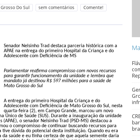
 Grosso Do Sul
sem comentários
Comente!
Senador Nelsinho Trad destaca parceria histórica com a
Ma
APAE na entrega do primeiro Hospital da Criança e do
Adolescente com Deficiência de MS
Flá
com
Parlamentar reafirma compromisso com novos recursos
Rep
para garantir funcionamento da unidade e lembra que
mandato já destinou R$ 597 milhões para a saúde de
Mato Grosso do Sul
Ger
Gro
A entrega do primeiro Hospital da Criança e do
inf
Adolescente com Deficiência de Mato Grosso do Sul, nesta
quarta-feira (2), em Campo Grande, marcou um novo
CRE
tema Único de Saúde (SUS). Durante a inauguração da unidade
s (APAE), o senador Nelsinho Trad (PSD-MS) destacou a
bar
firmou o compromisso de continuar buscando recursos para
bra
 tive dúvida do potencial desta instituição. Quando eu era
 da saúde e eu tinha certeza de que aquela semente daria