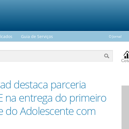
ficados
Guia de Serviços
O Jornal
ad destaca parceria
E na entrega do primeiro
 e do Adolescente com