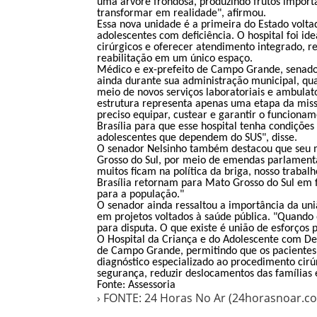
uma árvore frondosa, produzindo frutos import
transformar em realidade", afirmou.
Essa nova unidade é a primeira do Estado volta
adolescentes com deficiência. O hospital foi id
cirúrgicos e oferecer atendimento integrado, re
reabilitação em um único espaço.
Médico e ex-prefeito de Campo Grande, senad
ainda durante sua administração municipal, qua
meio de novos serviços laboratoriais e ambulat
estrutura representa apenas uma etapa da missã
preciso equipar, custear e garantir o funciona
Brasília para que esse hospital tenha condiçõe
adolescentes que dependem do SUS", disse.
O senador Nelsinho também destacou que seu m
Grosso do Sul, por meio de emendas parlamenta
muitos ficam na política da briga, nosso traba
Brasília retornam para Mato Grosso do Sul em 
para a população."
O senador ainda ressaltou a importância da uni
em projetos voltados à saúde pública. "Quando 
para disputa. O que existe é união de esforços 
O Hospital da Criança e do Adolescente com Def
de Campo Grande, permitindo que os pacientes 
diagnóstico especializado ao procedimento cirú
segurança, reduzir deslocamentos das famílias 
Fonte: Assessoria
› FONTE: 24 Horas No Ar (24horasnoar.c