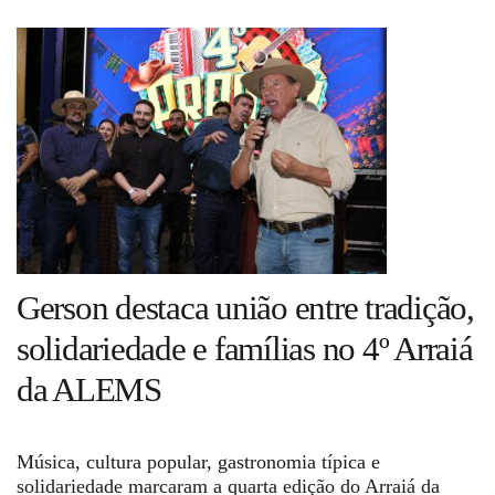
Guia de Serviços
Anuncie
Cinema
Agenda Cultural
Gerson destaca união entre tradição,
Anuncie
solidariedade e famílias no 4º Arraiá
da ALEMS
Fale Conosco
Música, cultura popular, gastronomia típica e
solidariedade marcaram a quarta edição do Arraiá da