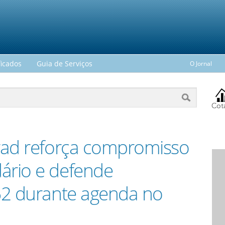
ficados
Guia de Serviços
O Jornal
rad reforça compromisso
rio e defende
62 durante agenda no