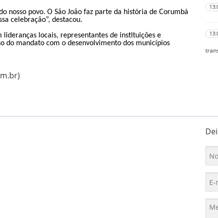
13:
e do nosso povo. O São João faz parte da história de Corumbá
ssa celebração”, destacou.
13:
lideranças locais, representantes de instituições e
so do mandato com o desenvolvimento dos municípios
tran
om.br)
Dei