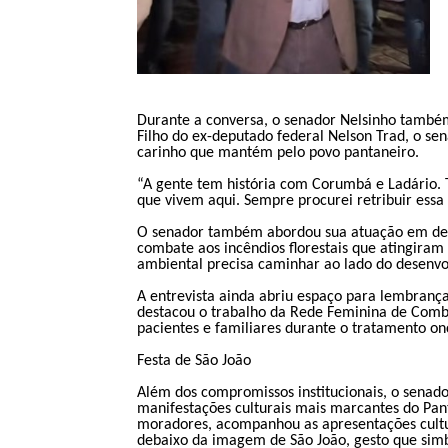
Durante a conversa, o senador Nelsinho també
Filho do ex-deputado federal Nelson Trad, o se
carinho que mantém pelo povo pantaneiro.
“A gente tem história com Corumbá e Ladário. 
que vivem aqui. Sempre procurei retribuir essa 
O senador também abordou sua atuação em defe
combate aos incêndios florestais que atingiram
ambiental precisa caminhar ao lado do desenvo
A entrevista ainda abriu espaço para lembranç
destacou o trabalho da Rede Feminina de Comba
pacientes e familiares durante o tratamento on
Festa de São João
Além dos compromissos institucionais, o senador
manifestações culturais mais marcantes do Pa
moradores, acompanhou as apresentações cultura
debaixo da imagem de São João, gesto que simbo