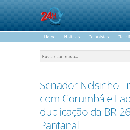
Home
Notícias
Colunistas
Classi
Senador Nelsinho T
com Corumbá e Ladá
duplicação da BR-2
Pantanal