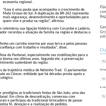
economia regional.
Flá
“Essa é uma pauta que acompanha o crescimento de
com
Mato Grosso do Sul. A duplicação da BR-262 representa
Rep
mais segurança, desenvolvimento e oportunidades para
quem vive e produz na região”, afirmou.
Ger
m relembrou sua ligação histórica com Corumbá e Ladário.
Gro
nador recordou a atuação da família na região e destacou o
inf
Tenho um carinho enorme por essa terra e pelas pessoas
confiança com trabalho e resultados”, disse.
Out
sa do Pantanal, especialmente nas mobilizações para o
 o bioma nos últimos anos. Segundo ele, a preservação
15:
lvimento sustentável da região.
fort
as da trajetória médica de Nelsinho Trad. O parlamentar
te ao Câncer, entidade que há décadas presta apoio a
cológico.
15:
e na
 prestigiou as tradicionais festas de São João, uma das
15:
ntanal. Em clima de descontração, conversou com
is e participou da tradicional brincadeira de passar
liza fé, devoção e a realização de pedidos.