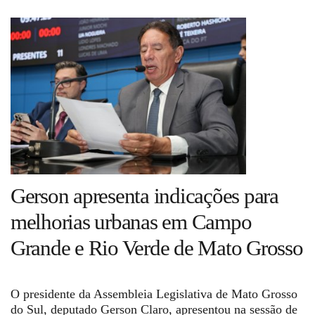
Guia de Serviços
Anuncie
Cinema
Agenda Cultural
Gerson apresenta indicações para
Anuncie
melhorias urbanas em Campo
Grande e Rio Verde de Mato Grosso
Fale Conosco
O presidente da Assembleia Legislativa de Mato Grosso
do Sul, deputado Gerson Claro, apresentou na sessão de