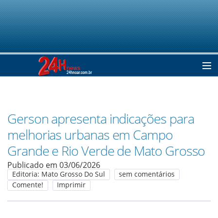
Home
Gerson apresenta indicações para
Notícias
melhorias urbanas em Campo
Grande e Rio Verde de Mato Grosso
Colunistas
Publicado em 03/06/2026
Editoria: Mato Grosso Do Sul
sem comentários
Comente!
Imprimir
Classificados