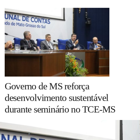
Guia de Serviços
Anuncie
Cinema
Agenda Cultural
Governo de MS reforça
Anuncie
desenvolvimento sustentável
durante seminário no TCE-MS
Fale Conosco