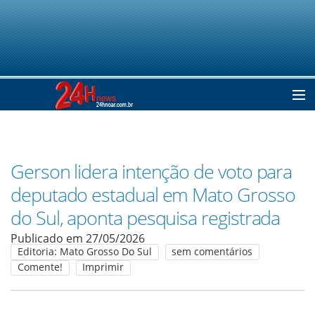
Home
Gerson lidera intenção de voto para
Notícias
deputado estadual em Mato Grosso
do Sul, aponta pesquisa registrada
Colunistas
Publicado em 27/05/2026
Editoria: Mato Grosso Do Sul
sem comentários
Comente!
Imprimir
Classificados