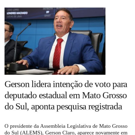
Guia de Serviços
Anuncie
Cinema
Agenda Cultural
Gerson lidera intenção de voto para
Anuncie
deputado estadual em Mato Grosso
do Sul, aponta pesquisa registrada
Fale Conosco
O presidente da Assembleia Legislativa de Mato Grosso
do Sul (ALEMS), Gerson Claro, aparece novamente em