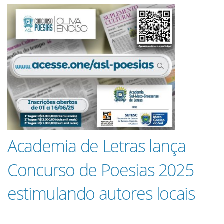
Guia de Serviços
Anuncie
Cinema
Agenda Cultural
Academia de Letras lança
Anuncie
Concurso de Poesias 2025
Fale Conosco
estimulando autores locais