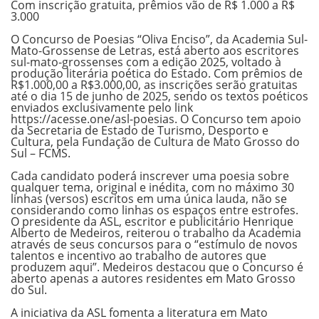
Com inscrição gratuita, prêmios vão de R$ 1.000 a R$
3.000
O Concurso de Poesias “Oliva Enciso”, da Academia Sul-
Mato-Grossense de Letras, está aberto aos escritores
sul-mato-grossenses com a edição 2025, voltado à
produção literária poética do Estado. Com prêmios de
R$1.000,00 a R$3.000,00, as inscrições serão gratuitas
até o dia 15 de junho de 2025, sendo os textos poéticos
enviados exclusivamente pelo link
https://acesse.one/asl-poesias. O Concurso tem apoio
da Secretaria de Estado de Turismo, Desporto e
Cultura, pela Fundação de Cultura de Mato Grosso do
Sul – FCMS.
Cada candidato poderá inscrever uma poesia sobre
qualquer tema, original e inédita, com no máximo 30
linhas (versos) escritos em uma única lauda, não se
considerando como linhas os espaços entre estrofes.
O presidente da ASL, escritor e publicitário Henrique
Alberto de Medeiros, reiterou o trabalho da Academia
através de seus concursos para o “estímulo de novos
talentos e incentivo ao trabalho de autores que
produzem aqui”. Medeiros destacou que o Concurso é
aberto apenas a autores residentes em Mato Grosso
do Sul.
A iniciativa da ASL fomenta a literatura em Mato