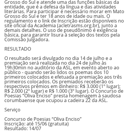
Grosso do Sul e atende uma das funções básicas da
entidade, que é a defesa da língua e das atividades
literárias. Para participar é necessário morar em Mato
Grosso do Sul e ter 18 anos de idade ou mais. O
regulamento e o link de Inscrição estão disponíveis no
site oficial da Academia (acletrasms.org.br), junto a
demais detalhes. O uso de pseudônimo é exigência
básica, para garantir lisura à seleção dos textos pela
Comissão Julgadora.
RESULTADO
O resultado será divulgado no dia 14 de julho e a
premiação será realizada no dia 24 de julho às
19h30min no auditório da ASL, em evento aberto ao
público - quando serão lidos os poemas dos 10
primeiros colocados e efetuada a premiação aos três
primeiros colocados. Os premiados receberão os
respectivos prêmios em dinheiro: R$ 3.000 (1º lugar);
R$ 2.000 (2º lugar) e R$ 1.000 (3º lugar). O Concurso de
Poesias “Oliva Enciso” presta homenagem à saudosa
corumbaense que ocupou a cadeira 22 da ASL.
Serviço
Concurso de Poesias “Oliva Enciso”
Inscrição: até 15/06 (gratuita)
Resultado: 14/07