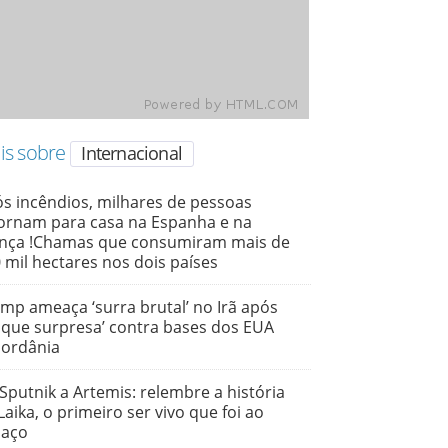
is sobre
Internacional
s incêndios, milhares de pessoas
ornam para casa na Espanha e na
nça !Chamas que consumiram mais de
 mil hectares nos dois países
mp ameaça ‘surra brutal’ no Irã após
aque surpresa’ contra bases dos EUA
Jordânia
Sputnik a Artemis: relembre a história
Laika, o primeiro ser vivo que foi ao
paço