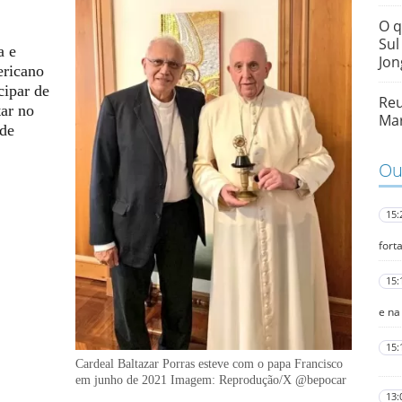
O q
Sul
a e
Jon
ericano
cipar de
Reu
tar no
Mar
ade
Out
15:
fort
15:
e na
15:
Cardeal Baltazar Porras esteve com o papa Francisco
em junho de 2021
Imagem: Reprodução/X @bepocar
13: