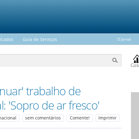
ficados
Guia de Serviços
O Jornal
nuar' trabalho de
l: 'Sopro de ar fresco'
rnacional
sem comentários
Comente!
Imprimir