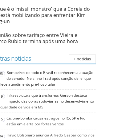
ue é o ‘míssil monstro’ que a Coreia do
 está mobilizando para enfrentar Kim
g-un
nião sobre tarifaço entre Vieira e
co Rubio termina após uma hora
ras notícias
+ notícias
Bombeiros de todo o Brasil reconhecem a atuação
23
do senador Nelsinho Trad após sanção de lei que
alece atendimento pré-hospitalar
Infraestrutura que transforma: Gerson destaca
19
impacto das obras rodoviárias no desenvolvimento
 qualidade de vida em MS
Ciclone-bomba causa estragos no RS; SP e Rio
15
estão em alerta por fortes ventos
Flávio Bolsonaro anuncia Alfredo Gaspar como vice
04