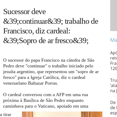
Sucessor deve
&39;continuar&39; trabalho de
Francisco, diz cardeal:
&39;Sopro de ar fresco&39;
Ma
Apó
ret
O sucessor do papa Francisco na cátedra de São
Fra
Pedro deve "continuar" o trabalho iniciado pelo
120
jesuíta argentino, que representou um "sopro de ar
fresco" para a Igreja Católica, diz o cardeal
Tru
venezuelano Baltazar Porras.
‘at
na 
O cardeal conversou com a AFP em uma rua
próxima à Basílica de São Pedro enquanto
De 
caminhava para o Vaticano, apoiado em uma
de 
es
 tirar