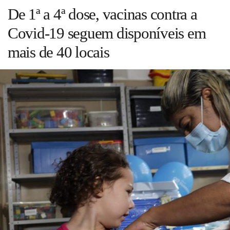
Guia de Serviços
De 1ª a 4ª dose, vacinas contra a
Covid-19 seguem disponíveis em
Anuncie
mais de 40 locais
Cinema
Agenda Cultural
Anuncie
Fale Conosco