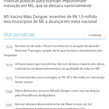
Políticas públicas para startups impulsionam
inovação em MS, que se destaca nacionalmente
MS Vacina Mais Dengue: incentivo de R$ 1,9 milhão
leva municípios de MS a alcançarem meta nacional
Outras notícias
+ notícias
Bombeiros de todo o Brasil reconhecem a atuação do senador
15:23
Nelsinho Trad após sanção de lei que fortalece atendimento pré-
hospitalar
Infraestrutura que transforma: Gerson destaca impacto das obras
15:19
rodoviárias no desenvolvimento e na qualidade de vida em MS
Ciclone-bomba causa estragos no RS; SP e Rio estão em alerta por
15:15
fortes ventos
Flávio Bolsonaro anuncia Alfredo Gaspar como vice na disputa
13:04
pela Presidência da República
Gerson destaca desenvolvimento de Mato Grosso do Sul,
13:01
investimentos e infraestrutura que transforma vidas