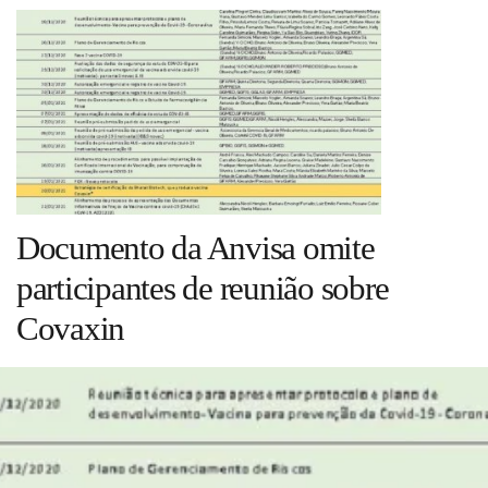
Guia de Serviços
Anuncie
Cinema
Agenda Cultural
Documento da Anvisa omite
participantes de reunião sobre
Anuncie
Covaxin
Fale Conosco