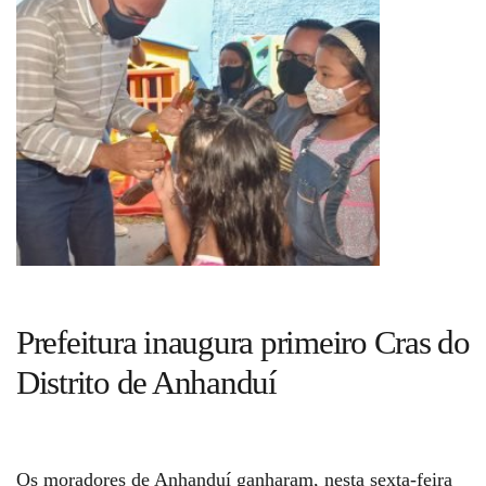
Guia de Serviços
Anuncie
Cinema
Agenda Cultural
Anuncie
Prefeitura inaugura primeiro Cras do
Distrito de Anhanduí
Fale Conosco
Os moradores de Anhanduí ganharam, nesta sexta-feira