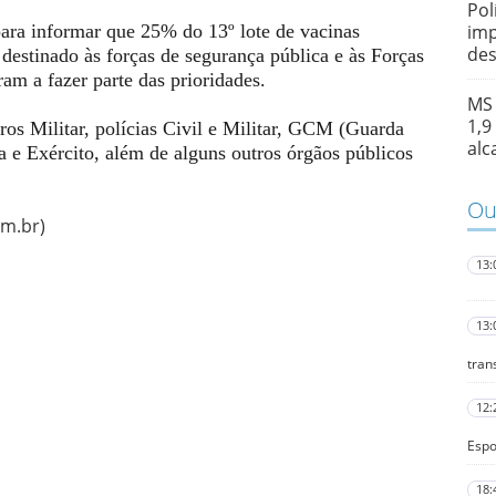
Pol
para informar que 25% do 13º lote de vacinas
imp
des
 destinado às forças de segurança pública e às Forças
am a fazer parte das prioridades.
MS 
1,9
ros Militar, polícias Civil e Militar, GCM (Guarda
alc
a e Exército, além de alguns outros órgãos públicos
Out
om.br)
13:
13:
tran
12:
Espo
18: