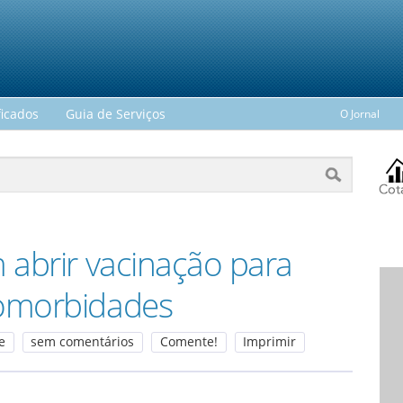
ficados
Guia de Serviços
O Jornal
 abrir vacinação para
comorbidades
e
sem comentários
Comente!
Imprimir