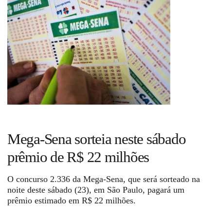
Guia de Serviços
Anuncie
Cinema
Agenda Cultural
Mega-Sena sorteia neste sábado
Anuncie
prêmio de R$ 22 milhões
Fale Conosco
O concurso 2.336 da Mega-Sena, que será sorteado na
noite deste sábado (23), em São Paulo, pagará um
prêmio estimado em R$ 22 milhões.