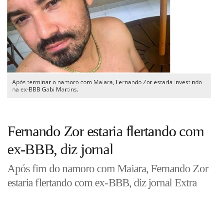
Guia de Serviços
Anuncie
Cinema
Após terminar o namoro com Maiara, Fernando Zor estaria investindo
na ex-BBB Gabi Martins.
Agenda Cultural
Fernando Zor estaria flertando com
Anuncie
ex-BBB, diz jornal
Após fim do namoro com Maiara, Fernando Zor
Fale Conosco
estaria flertando com ex-BBB, diz jornal Extra